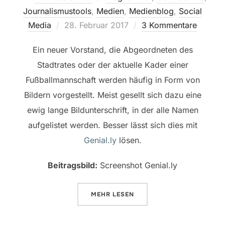
Journalismustools
,
Medien
,
Medienblog
,
Social
Veröffentlicht
Media
28. Februar 2017
3 Kommentare
am
Ein neuer Vorstand, die Abgeordneten des
Stadtrates oder der aktuelle Kader einer
Fußballmannschaft werden häufig in Form von
Bildern vorgestellt. Meist gesellt sich dazu eine
ewig lange Bildunterschrift, in der alle Namen
aufgelistet werden. Besser lässt sich dies mit
Genial.ly
lösen.
Beitragsbild:
Screenshot Genial.ly
ÜBER „GENIAL.LY: EIN BILD SA
MEHR
LESEN