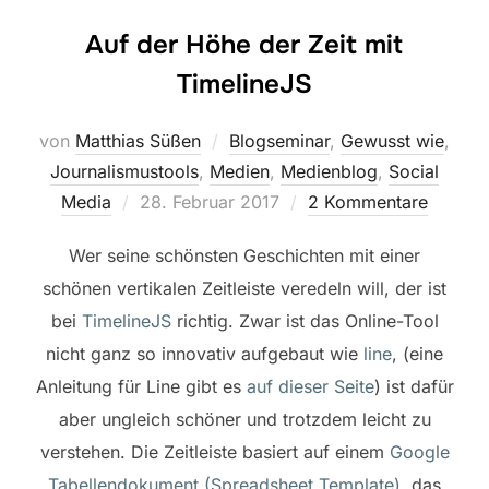
Auf der Höhe der Zeit mit
TimelineJS
von
Matthias Süßen
Blogseminar
,
Gewusst wie
,
Journalismustools
,
Medien
,
Medienblog
,
Social
Veröffentlicht
Media
28. Februar 2017
2 Kommentare
am
Wer seine schönsten Geschichten mit einer
schönen vertikalen Zeitleiste veredeln will, der ist
bei
TimelineJS
richtig. Zwar ist das Online-Tool
nicht ganz so innovativ aufgebaut wie
line
, (eine
Anleitung für Line gibt es
auf dieser Seite
) ist dafür
aber ungleich schöner und trotzdem leicht zu
verstehen. Die Zeitleiste basiert auf einem
Google
Tabellendokument (Spreadsheet Template)
, das