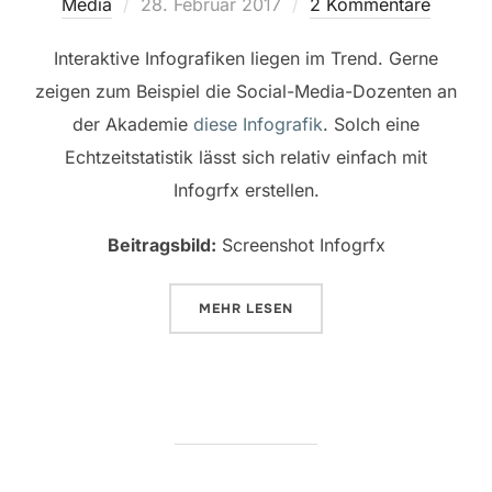
Veröffentlicht
Media
28. Februar 2017
2 Kommentare
am
Interaktive Infografiken liegen im Trend. Gerne
zeigen zum Beispiel die Social-Media-Dozenten an
der Akademie
diese Infografik
. Solch eine
Echtzeitstatistik lässt sich relativ einfach mit
Infogrfx erstellen.
Beitragsbild:
Screenshot Infogrfx
ÜBER „ECHTZEITSTATISTIKEN MI
MEHR
LESEN