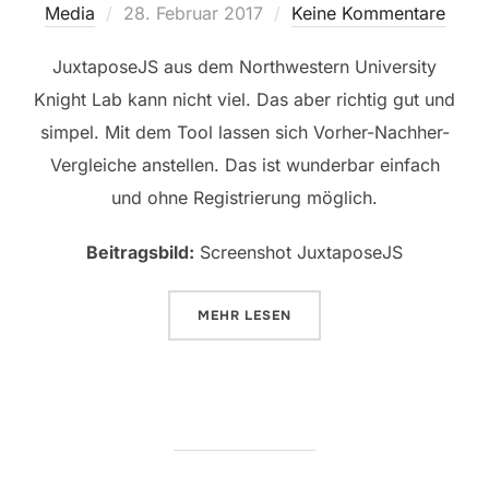
Veröffentlicht
Media
28. Februar 2017
Keine Kommentare
am
JuxtaposeJS aus dem Northwestern University
Knight Lab kann nicht viel. Das aber richtig gut und
simpel. Mit dem Tool lassen sich Vorher-Nachher-
Vergleiche anstellen. Das ist wunderbar einfach
und ohne Registrierung möglich.
Beitragsbild:
Screenshot JuxtaposeJS
ÜBER „VORHER-NACHHER-FOTOS
MEHR
LESEN