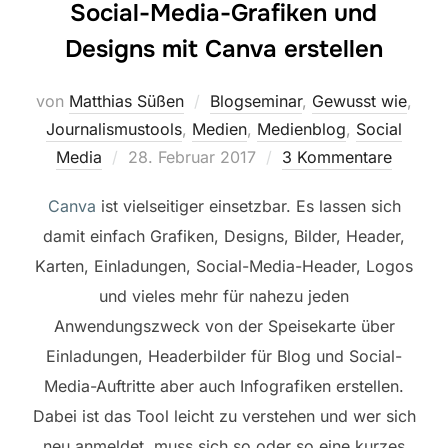
Social-Media-Grafiken und
Designs mit Canva erstellen
von
Matthias Süßen
Blogseminar
,
Gewusst wie
,
Journalismustools
,
Medien
,
Medienblog
,
Social
Veröffentlicht
Media
28. Februar 2017
3 Kommentare
am
Canva
ist vielseitiger einsetzbar. Es lassen sich
damit einfach Grafiken, Designs, Bilder, Header,
Karten, Einladungen, Social-Media-Header, Logos
und vieles mehr für nahezu jeden
Anwendungszweck von der Speisekarte über
Einladungen, Headerbilder für Blog und Social-
Media-Auftritte aber auch Infografiken erstellen.
Dabei ist das Tool leicht zu verstehen und wer sich
neu anmeldet, muss sich so oder so eine kurzes