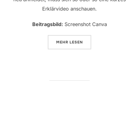
Erklärvideo anschauen.
Beitragsbild:
Screenshot Canva
ÜBER „SOCIAL-MEDIA-GRAFIKEN
MEHR
LESEN