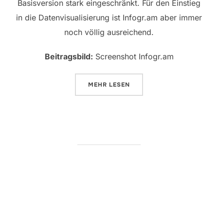
Basisversion stark eingeschränkt. Für den Einstieg
in die Datenvisualisierung ist Infogr.am aber immer
noch völlig ausreichend.
Beitragsbild:
Screenshot Infogr.am
ÜBER „INFOGRAFIKEN MIT INFO
MEHR
LESEN