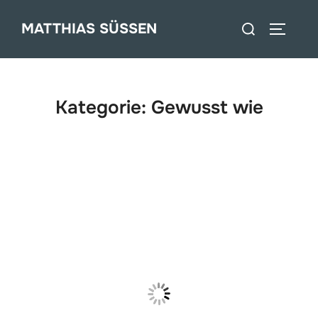
Zum
Suchen
MATTHIAS SÜSSEN
Inhalt
SEITEN
nach:
springen
Kategorie:
Gewusst wie