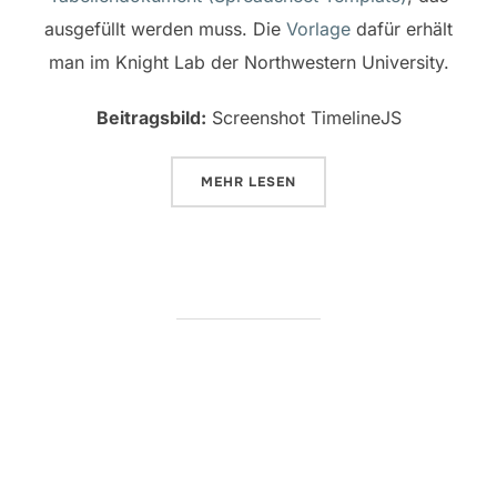
ausgefüllt werden muss. Die
Vorlage
dafür erhält
man im Knight Lab der Northwestern University.
Beitragsbild:
Screenshot TimelineJS
ÜBER „AUF DER HÖHE DER ZEIT M
MEHR
LESEN