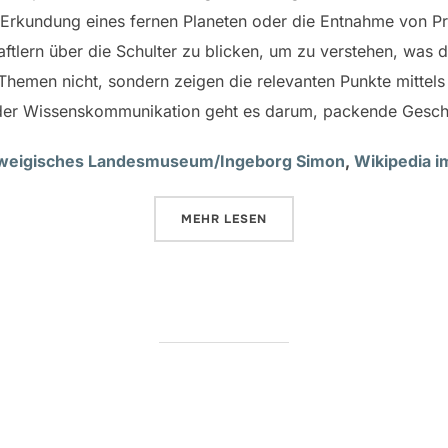
Erkundung eines fernen Planeten oder die Entnahme von Pro
ftlern über die Schulter zu blicken, um zu verstehen, was 
hemen nicht, sondern zeigen die relevanten Punkte mittels e
 der Wissenskommunikation geht es darum, packende Geschi
weigisches Landesmuseum/Ingeborg Simon
,
Wikipedia 
ÜBER „FILMEN FÜR DIE WISSEN
MEHR
LESEN