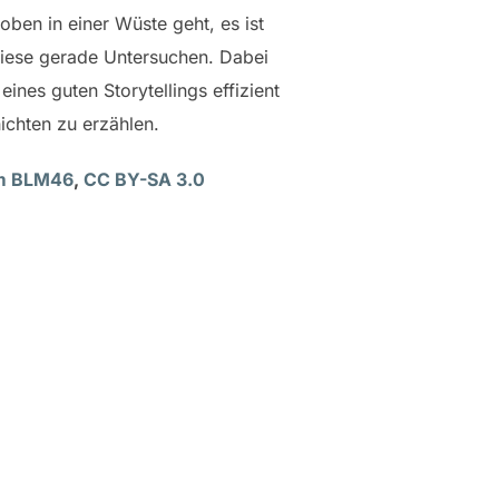
ben in einer Wüste geht, es ist
diese gerade Untersuchen. Dabei
ines guten Storytellings effizient
chten zu erzählen.
im BLM46
,
CC BY-SA 3.0
SCHAFT“