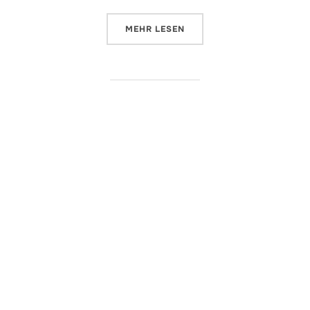
ÜBER „UMAP – EIGENE KARTEN 
MEHR
LESEN