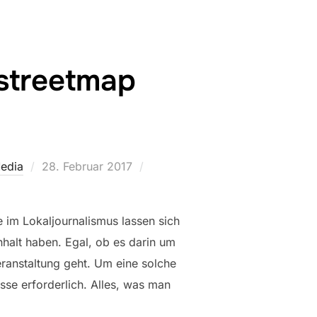
streetmap
Veröffentlicht
Media
28. Februar 2017
am
e im Lokaljournalismus lassen sich
nhalt haben. Egal, ob es darin um
ranstaltung geht. Um eine solche
sse erforderlich. Alles, was man