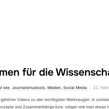
lmen für die Wissensch
Veröffent
t wie
,
Journalismustools
,
Medien
,
Social Media
22. Febr
am
gehören Videos zu den wichtigsten Werkzeugen. In zumeist 
 Konzepte und Zusammenhänge bzw. zeigen wie man etwas ma