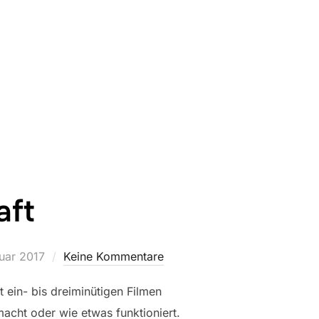
aft
licht
uar 2017
Keine Kommentare
ein- bis dreiminütigen Filmen
cht oder wie etwas funktioniert.