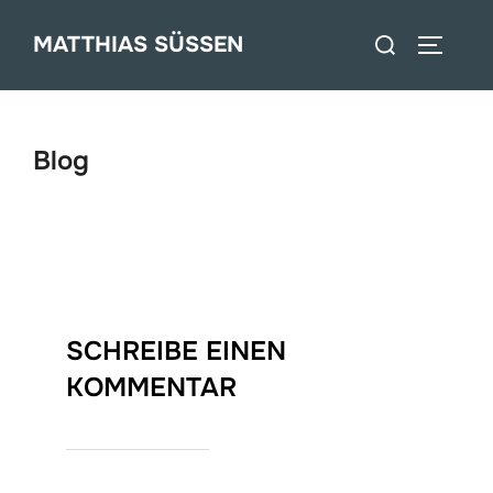
Zum
Suchen
MATTHIAS SÜSSEN
Inhalt
SEITEN
nach:
springen
Blog
SCHREIBE EINEN
KOMMENTAR