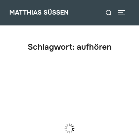
Zum
Suchen
MATTHIAS SÜSSEN
Inhalt
SEITEN
nach:
springen
Schlagwort:
aufhören