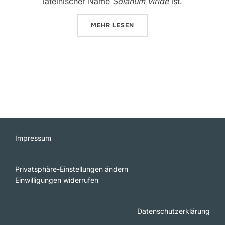
lateinischer Name
Solanum viride
ist.
ÜBER „GEMÜSEBEILAGE FÜR KA
MEHR
LESEN
Impressum
Privatsphäre-Einstellungen ändern
Einwilligungen widerrufen
Datenschutzerklärung