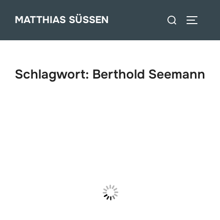
Zum
Suchen
MATTHIAS SÜSSEN
Inhalt
SEITEN
nach:
springen
Schlagwort:
Berthold Seemann