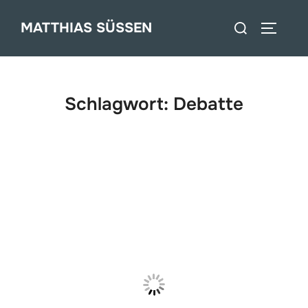
Zum
Suchen
MATTHIAS SÜSSEN
Inhalt
SEITEN
nach:
springen
Schlagwort:
Debatte