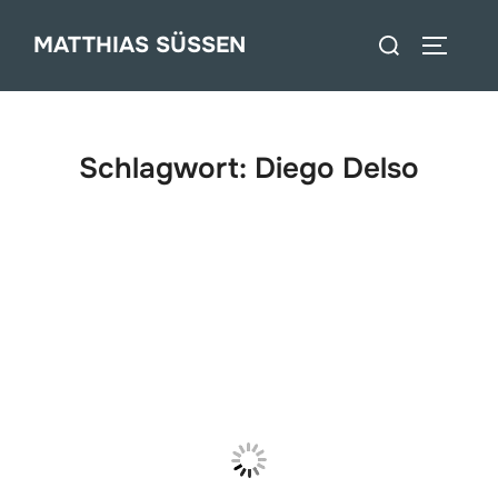
Zum
Suchen
MATTHIAS SÜSSEN
Inhalt
SEITEN
nach:
springen
Schlagwort:
Diego Delso