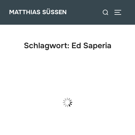
Zum
Suchen
MATTHIAS SÜSSEN
Inhalt
SEITEN
nach:
springen
Schlagwort:
Ed Saperia