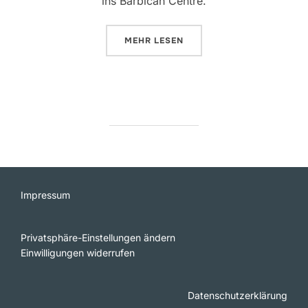
ins Barbican Centre.
ÜBER „JIMMY WALES: „DAS REC
MEHR
LESEN
Impressum
Privatsphäre-Einstellungen ändern
Einwilligungen widerrufen
Datenschutzerklärung