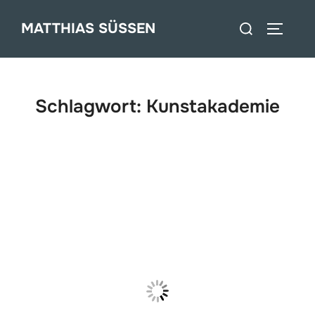
Zum
Suchen
MATTHIAS SÜSSEN
Inhalt
SEITEN
nach:
springen
Schlagwort:
Kunstakademie