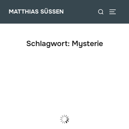
Zum
Suchen
MATTHIAS SÜSSEN
Inhalt
SEITEN
nach:
springen
Schlagwort:
Mysterie