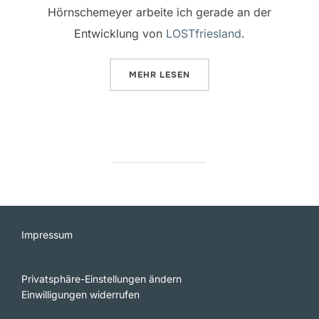
Hörnschemeyer arbeite ich gerade an der
Entwicklung von
LOSTfriesland
.
ÜBER „WIR SEHEN UNS IN LOST
MEHR
LESEN
Impressum
Privatsphäre-Einstellungen ändern
Einwilligungen widerrufen