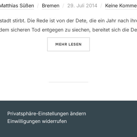
Veröffentlicht
Matthias Süßen
Bremen
29. Juli 2014
Keine Komme
am
adt stirbt. Die Rede ist von der Dete, die ein Jahr nach ih
dem sicheren Tod entgegen zu siechen, bereitet sich die Det
ÜBER „JEDEM ENDE WOHNT EIN A
MEHR
LESEN
Privatsphäre-Einstellungen ändern
Einwilligungen widerrufen