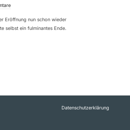
ntare
rer Eröffnung nun schon wieder
e selbst ein fulminantes Ende.
NFANG INNE: GOOD BYE, DETE“
Datenschutzerklärung