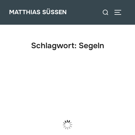
Zum
Suchen
MATTHIAS SÜSSEN
Inhalt
SEITEN
nach:
springen
Schlagwort:
Segeln