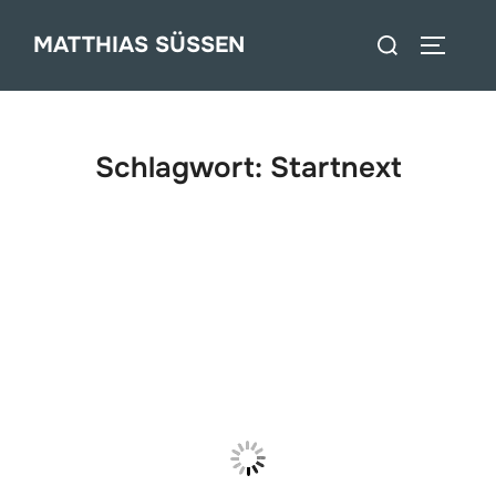
Zum
Suchen
MATTHIAS SÜSSEN
Inhalt
SEITEN
nach:
springen
Schlagwort:
Startnext