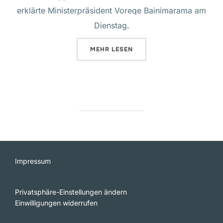
erklärte Ministerpräsident Voreqe Bainimarama am
Dienstag
.
ÜBER „FIDSCHI WILL UNION JA
MEHR
LESEN
Impressum
Privatsphäre-Einstellungen ändern
Einwilligungen widerrufen