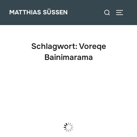
Zum
Suchen
MATTHIAS SÜSSEN
Inhalt
SEITEN
nach:
springen
Schlagwort:
Voreqe
Bainimarama