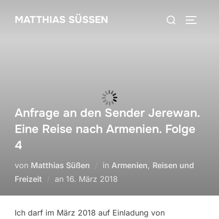
Zum
Suchen
MATTHIAS SÜSSEN
Inhalt
SEITEN
nach:
springen
Anfrage an den Sender Jerewan.
Eine Reise nach Armenien. Folge
4
von
Matthias Süßen
in
Armenien
,
Reisen und
Veröffentlicht
Freizeit
an
16. März 2018
am
Ich darf im März 2018 auf Einladung von