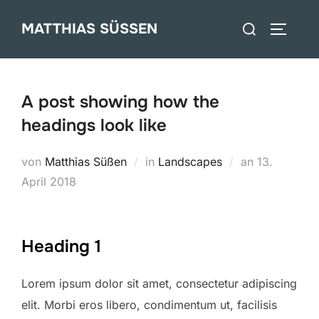
Zum
Suchen
MATTHIAS SÜSSEN
Inhalt
SEITEN
nach:
springen
A post showing how the
headings look like
Veröffentlic
von
Matthias Süßen
in
Landscapes
an
13.
am
April 2018
Heading 1
Lorem ipsum dolor sit amet, consectetur adipiscing
elit. Morbi eros libero, condimentum ut, facilisis