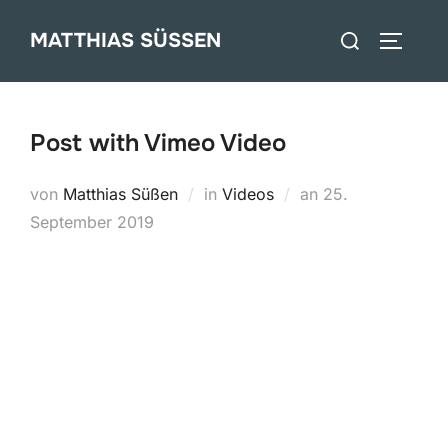
Zum
Suchen
MATTHIAS SÜSSEN
Inhalt
SEITEN
nach:
springen
Post with Vimeo Video
Veröffentlicht
von
Matthias Süßen
in
Videos
an
25.
am
September 2019