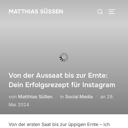
Zum
Suchen
MATTHIAS SÜSSEN
Inhalt
SEITEN
nach:
springen
Von der Aussaat bis zur Ernte:
Dein Erfolgsrezept für Instagram
Veröffentl
von
Matthias Süßen
in
Social Media
an
29.
am
Mai 2024
Von der ersten Saat bis zur üppigen Ernte – ich