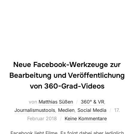
Neue Facebook-Werkzeuge zur
Bearbeitung und Veröffentlichung
von 360-Grad-Videos
von
Matthias Süßen
360° & VR
,
Veröffent
Journalismustools
,
Medien
,
Social Media
17.
am
Februar 2018
Keine Kommentare
Facebook liebt Filme. Es folgt dabei aber lediglich