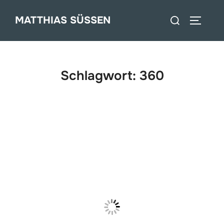
Zum
Suchen
MATTHIAS SÜSSEN
Inhalt
SEITEN
nach:
springen
Schlagwort:
360