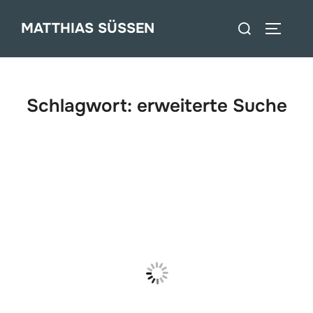
Zum
Suchen
MATTHIAS SÜSSEN
Inhalt
SEITEN
nach:
springen
Schlagwort:
erweiterte Suche