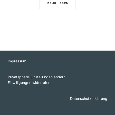
ÜBER „DIGITALE HILFSMITTEL (
MEHR
LESEN
Impressum
Privatsphäre-Einstellungen ändern
Einwilligungen widerrufen
Datenschutzerklärung