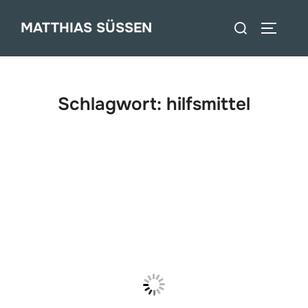
Zum
Suchen
MATTHIAS SÜSSEN
Inhalt
SEITEN
nach:
springen
Schlagwort:
hilfsmittel