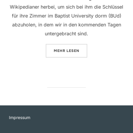
Wikipedianer herbei, um sich bei ihm die Schlüssel
für ihre Zimmer im Baptist University dorm (BUd)
abzuholen, in dem wir in den kommenden Tagen
untergebracht sind.
ÜBER „IN DER STADT DES LÄCHE
MEHR
LESEN
Impressum