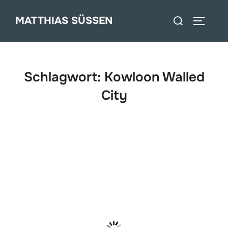
Zum
Suchen
MATTHIAS SÜSSEN
Inhalt
SEITEN
nach:
springen
Schlagwort:
Kowloon Walled
City