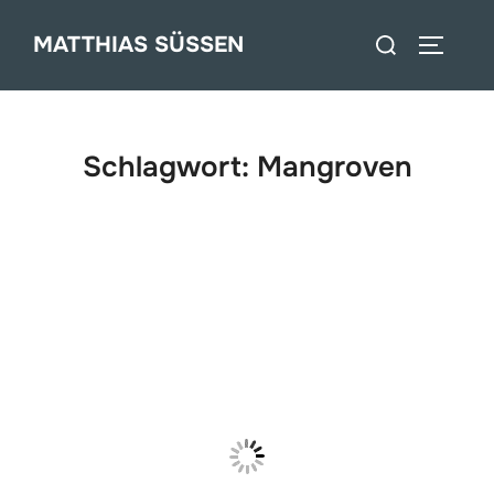
Zum
Suchen
MATTHIAS SÜSSEN
Inhalt
SEITEN
nach:
springen
Schlagwort:
Mangroven