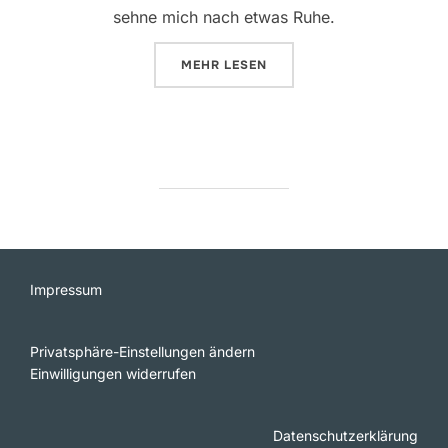
sehne mich nach etwas Ruhe.
ÜBER „IN DEN WETLANDS“
MEHR
LESEN
Impressum
Privatsphäre-Einstellungen ändern
Einwilligungen widerrufen
Datenschutzerklärung