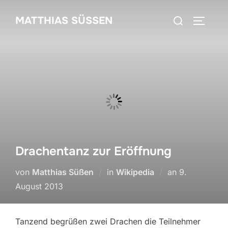
Zum
Suchen
MATTHIAS SÜSSEN
Inhalt
SEITEN
nach:
springen
Drachentanz zur Eröffnung
Veröffentlich
von
Matthias Süßen
in
Wikipedia
an
9.
am
August 2013
Tanzend begrüßen zwei Drachen die Teilnehmer