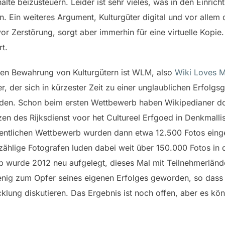
halte beizusteuern. Leider ist sehr vieles, was in den Einric
. Ein weiteres Argument, Kulturgüter digital und vor allem 
vor Zerstörung, sorgt aber immerhin für eine virtuelle Kopi
t.
tiven Bewahrung von Kulturgütern ist WLM, also
Wiki Loves 
 der sich in kürzester Zeit zu einer unglaublichen Erfolgsg
nden. Schon beim ersten Wettbewerb haben Wikipedianer d
n des Rijksdienst voor het Cultureel Erfgoed in Denkmallis
gentlichen Wettbewerb wurden dann etwa 12.500 Fotos einge
ählige Fotografen luden dabei weit über 150.000 Fotos in d
 wurde 2012 neu aufgelegt, dieses Mal mit Teilnehmerländ
wenig zum Opfer seines eigenen Erfolges geworden, so dass
lung diskutieren. Das Ergebnis ist noch offen, aber es kön