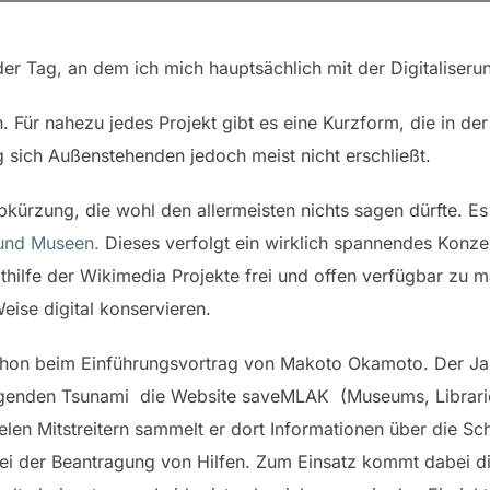
der Tag, an dem ich mich hauptsächlich mit der Digitaliseru
 Für nahezu jedes Projekt gibt es eine Kurzform, die in de
 sich Außenstehenden jedoch meist nicht erschließt.
kürzung, die wohl den allermeisten nichts sagen dürfte. Es 
 und Museen.
Dieses verfolgt ein wirklich spannendes Konzept
ithilfe der Wikimedia Projekte frei und offen verfügbar zu m
eise digital konservieren.
h schon beim Einführungsvortrag von Makoto Okamoto. Der J
enden Tsunami die Website saveMLAK (Museums, Librarie
elen Mitstreitern sammelt er dort Informationen über die Sc
bei der Beantragung von Hilfen. Zum Einsatz kommt dabei d