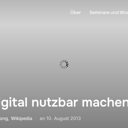
Über
Seminare und Wo
igital nutzbar mache
Veröffentlicht
ong
,
Wikipedia
an
10. August 2013
am