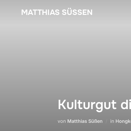
Zum
MATTHIAS SÜSSEN
Inhalt
springen
Kulturgut d
von
Matthias Süßen
in
Hongk