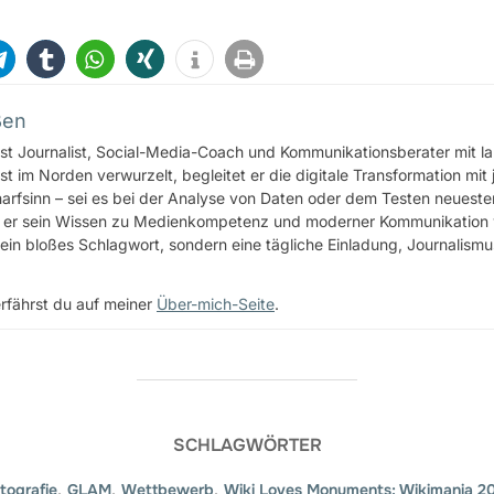
ßen
st Journalist, Social-Media-Coach und Kommunikationsberater mit lan
st im Norden verwurzelt, begleitet er die digitale Transformation mit 
rfsinn – sei es bei der Analyse von Daten oder dem Testen neuester
 er sein Wissen zu Medienkompetenz und moderner Kommunikation weit
ein bloßes Schlagwort, sondern eine tägliche Einladung, Journalis
rfährst du auf meiner
Über-mich-Seite
.
SCHLAGWÖRTER
tografie
,
GLAM
,
Wettbewerb
,
Wiki Loves Monuments; Wikimania 2