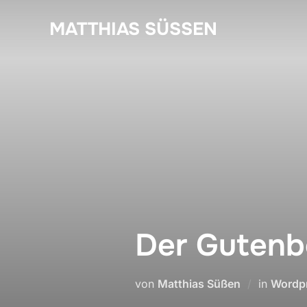
Zum
MATTHIAS SÜSSEN
Inhalt
springen
Der Gutenb
von
Matthias Süßen
in
Wordp