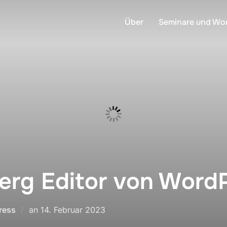
Über
Seminare und Wo
erg Editor von Word
Veröffentlicht
ress
an
14. Februar 2023
am