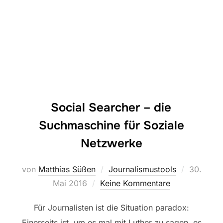
Social Searcher – die
Suchmaschine für Soziale
Netzwerke
Veröffent
von
Matthias Süßen
Journalismustools
30.
am
Mai 2016
Keine Kommentare
Für Journalisten ist die Situation paradox:
Einerseits ist, um es mal mit Luther zu sagen, es