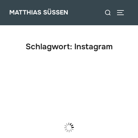
Zum
Suchen
MATTHIAS SÜSSEN
Inhalt
SEITEN
nach:
springen
Schlagwort:
Instagram