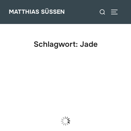
Zum
Suchen
MATTHIAS SÜSSEN
Inhalt
SEITEN
nach:
springen
Schlagwort:
Jade