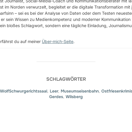
st Journalist, Social-Media-Coach und Kommunikationsberater mit lan
st im Norden verwurzelt, begleitet er die digitale Transformation mit 
rfsinn – sei es bei der Analyse von Daten oder dem Testen neuester
 er sein Wissen zu Medienkompetenz und moderner Kommunikation weit
ein bloßes Schlagwort, sondern eine tägliche Einladung, Journalis
rfährst du auf meiner
Über-mich-Seite
.
SCHLAGWÖRTER
 WolfSchwurgerichtssaal
,
Leer
,
Museumseisenbahn
,
Ostfriesenkrimi
Gerdes
,
Wilsberg