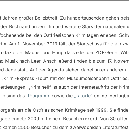
it Jahren großer Beliebtheit. Zu hundertausenden gehen bei
 der Buchhandlungen. Ihn und weitere Stars der nationalen 
enende bei den Ostfriesischen Krimitagen erleben. Schw
rimi.
Am 1. November 2013 fällt der Startschuss für die inz
den dazu die Macher und Hauptdarsteller der ZDF-Serie „Wi
nd Musik nach Leer. Anschließend finden bis zum 17. Nove
d Jade statt. Auf der Agenda stehen dabei unter anderem 
e „Krimi-Express -Tour“ mit der Museumseisenbahn Ostfries
lesungen. „Kriminell“ ist auch der Internetauftritt der Kri
hin sind das
Programm
sowie die
„Tatorte“
online verfügba
rganisiert die Ostfriesischen Krimitage seit 1999. Sie finde
sgabe endete 2009 mit einem Besucherrekord: Von 30 öffen
t kamen 2500 Besucher zu dem zweiwöchigen Literaturfest