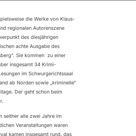
spielsweise die Werke von Klaus-
und regionalen Autorenszene
erpunkt des diesjährigen
wischen achte Ausgabe des
lsberg“. Sie kommen zu einer
mber insgesamt 34 Krimi-
Lesungen im Schwurgerichtssaal
land ab Norden sowie „kriminelle“
mitage. Der geht schon beim
r.
n seither alle zwei Jahre im
tlichen Veranstaltungen waren
ival kamen insgesamt rund. das