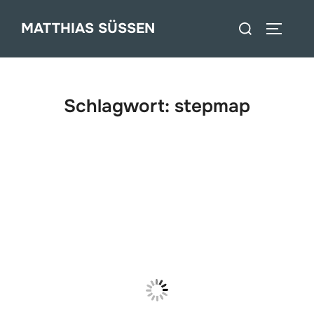
Zum
Suchen
MATTHIAS SÜSSEN
Inhalt
SEITEN
nach:
springen
Schlagwort:
stepmap