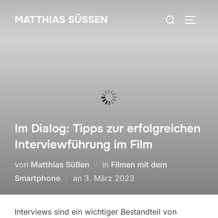
Zum
Suchen
MATTHIAS SÜSSEN
Inhalt
SEITEN
nach:
springen
Im Dialog: Tipps zur erfolgreichen
Interviewführung im Film
von
Matthias Süßen
in
Filmen mit dem
Veröffentlicht
Smartphone
an
3. März 2023
am
Interviews sind ein wichtiger Bestandteil von