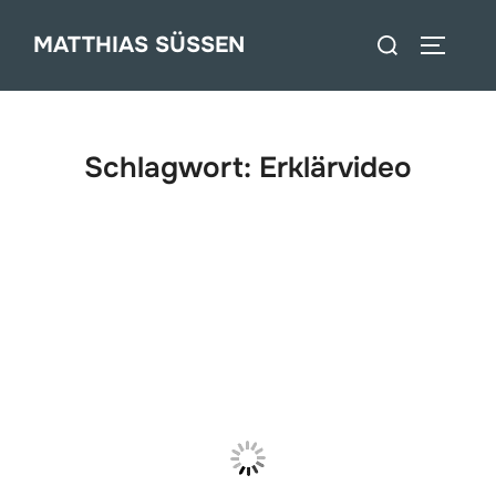
Zum
Suchen
MATTHIAS SÜSSEN
Inhalt
SEITEN
nach:
springen
Schlagwort:
Erklärvideo