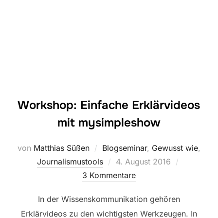
Workshop: Einfache Erklärvideos
mit mysimpleshow
von
Matthias Süßen
Blogseminar
,
Gewusst wie
,
Veröffentlicht
Journalismustools
4. August 2016
am
3 Kommentare
In der Wissenskommunikation gehören
Erklärvideos zu den wichtigsten Werkzeugen. In