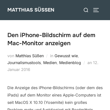
Zum
Suchen
MATTHIAS SÜSSEN
Inhalt
SEITEN
nach:
springen
Den iPhone-Bildschirm auf dem
Mac-Monitor anzeigen
von
Matthias Süßen
in
Gewusst wie
,
Veröffent
Journalismustools
,
Medien
,
Medienblog
an
12.
am
Januar 2016
Die Anzeige des iPhone-Bildschirms (oder dem des
iPads) auf dem Monitor eines Apple-Computers ist
seit MacOS X 10.10 (Yosemite) kein großes
Problem mehr und funktioniert mit Bordmitteln.