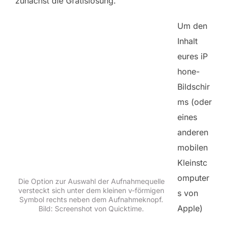
zunächst die Gratislösung.
Um den
Inhalt
eures iP
hone-
Bildschir
ms (oder
eines
anderen
mobilen
Kleinstc
omputer
Die Option zur Auswahl der Aufnahmequelle
versteckt sich unter dem kleinen v-förmigen
s von
Symbol rechts neben dem Aufnahmeknopf.
Apple)
Bild: Screenshot von Quicktime.