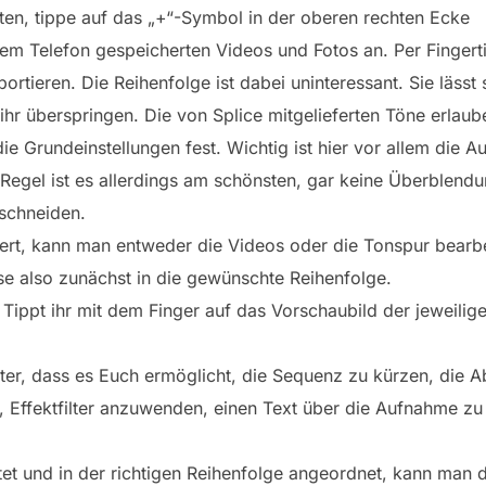
ten, tippe auf das „+“-Symbol in der oberen rechten Ecke
nem Telefon gespeicherten Videos und Fotos an. Per Finger
ortieren. Die Reihenfolge ist dabei uninteressant. Sie lässt 
hr überspringen. Die von Splice mitgelieferten Töne erlaub
die Grundeinstellungen fest. Wichtig ist hier vor allem die 
egel ist es allerdings am schönsten, gar keine Überblendu
schneiden.
iert, kann man entweder die Videos oder die Tonspur bearbe
se also zunächst in die gewünschte Reihenfolge.
 Tippt ihr mit dem Finger auf das Vorschaubild der jeweili
ster, dass es Euch ermöglicht, die Sequenz zu kürzen, die 
 Effektfilter anzuwenden, einen Text über die Aufnahme zu 
eitet und in der richtigen Reihenfolge angeordnet, kann man