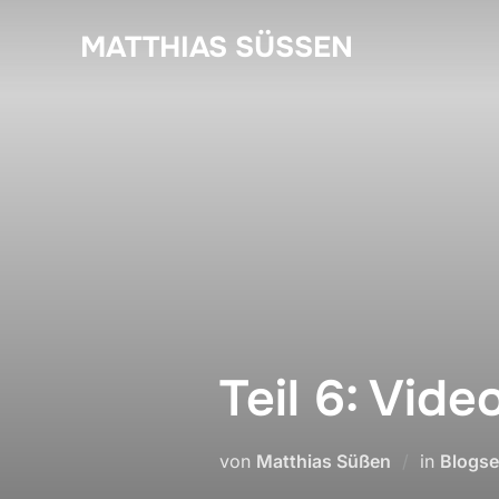
Zum
MATTHIAS SÜSSEN
Inhalt
springen
Teil 6: Vid
von
Matthias Süßen
in
Blogse