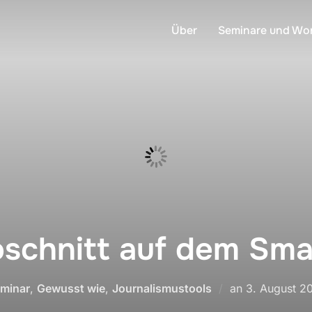
Über
Seminare und Wo
eoschnitt auf dem Sm
Veröffentlich
minar
,
Gewusst wie
,
Journalismustools
an
3. August 2
am