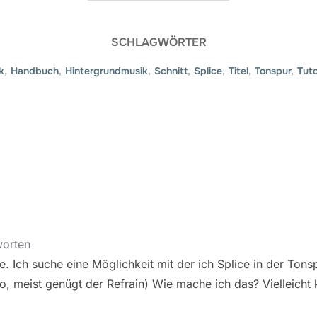
SCHLAGWÖRTER
k
,
Handbuch
,
Hintergrundmusik
,
Schnitt
,
Splice
,
Titel
,
Tonspur
,
Tuto
worten
e. Ich suche eine Möglichkeit mit der ich Splice in der To
, meist genügt der Refrain) Wie mache ich das? Vielleicht