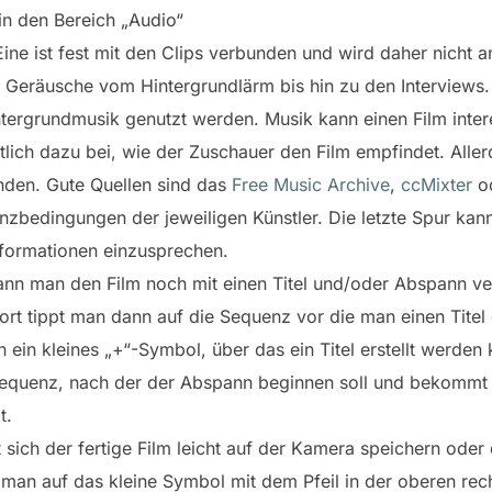
in den Bereich „Audio“
Eine ist fest mit den Clips verbunden und wird daher nicht a
Geräusche vom Hintergrundlärm bis hin zu den Interviews.
ntergrundmusik genutzt werden. Musik kann einen Film inte
lich dazu bei, wie der Zuschauer den Film empfindet. Aller
nden. Gute Quellen sind das
Free Music Archive
,
ccMixter
o
zenzbedingungen der jeweiligen Künstler. Die letzte Spur ka
formationen einzusprechen.
t, kann man den Film noch mit einen Titel und/oder Abspann 
ort tippt man dann auf die Sequenz vor die man einen Titel
 ein kleines „+“-Symbol, über das ein Titel erstellt werde
 Sequenz, nach der der Abspann beginnen soll und bekommt 
t.
st sich der fertige Film leicht auf der Kamera speichern ode
man auf das kleine Symbol mit dem Pfeil in der oberen rec