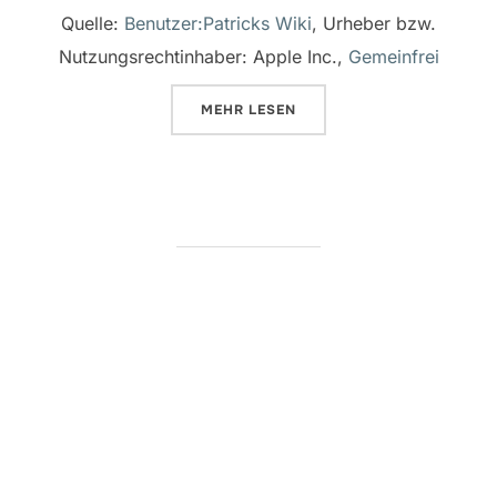
Quelle:
Benutzer:Patricks Wiki
, Urheber bzw.
Nutzungsrechtinhaber: Apple Inc.,
Gemeinfrei
ÜBER „TEIL 6: VIDEOSCHNITT A
MEHR
LESEN