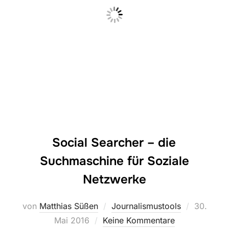
Social Searcher – die
Suchmaschine für Soziale
Netzwerke
Veröffent
von
Matthias Süßen
Journalismustools
30.
am
Mai 2016
Keine Kommentare