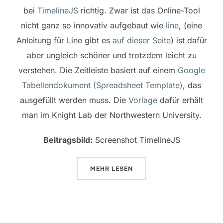
bei
TimelineJS
richtig. Zwar ist das Online-Tool
nicht ganz so innovativ aufgebaut wie
line
, (eine
Anleitung für Line gibt es
auf dieser Seite
) ist dafür
aber ungleich schöner und trotzdem leicht zu
verstehen. Die Zeitleiste basiert auf einem
Google
Tabellendokument (Spreadsheet Template)
, das
ausgefüllt werden muss. Die
Vorlage
dafür erhält
man im Knight Lab der Northwestern University.
Beitragsbild:
Screenshot TimelineJS
ÜBER „AUF DER HÖHE DER ZEIT M
MEHR
LESEN