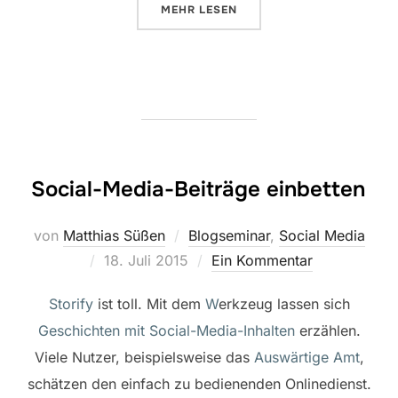
ÜBER „WIR SEHEN UNS IN LOST
MEHR
LESEN
Social-Media-Beiträge einbetten
von
Matthias Süßen
Blogseminar
,
Social Media
Veröffentlicht
18. Juli 2015
Ein Kommentar
am
Storify
ist toll. Mit dem
W
erkzeug lassen sich
Geschichten mit Social-Media-Inhalten
erzählen.
Viele Nutzer, beispielsweise das
Auswärtige Amt
,
schätzen den einfach zu bedienenden
Onlinedienst
.