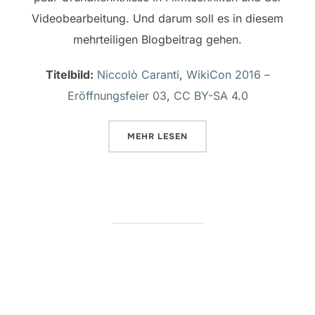
Videobearbeitung. Und darum soll es in diesem
mehrteiligen Blogbeitrag gehen.
Titelbild:
Niccolò Caranti
,
WikiCon 2016 –
Eröffnungsfeier 03
,
CC BY-SA 4.0
ÜBER „PRAXISWORKSHOP: FILM
MEHR
LESEN