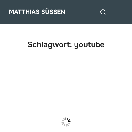
Zum
Suchen
MATTHIAS SÜSSEN
Inhalt
SEITEN
nach:
springen
Schlagwort:
youtube