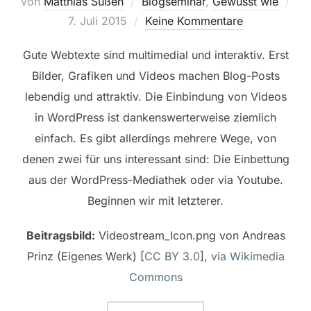
von
Matthias Süßen
Blogseminar
,
Gewusst wie
Veröffentlicht
7. Juli 2015
Keine Kommentare
am
Gute Webtexte sind multimedial und interaktiv. Erst
Bilder, Grafiken und Videos machen Blog-Posts
lebendig und attraktiv. Die Einbindung von Videos
in WordPress ist dankenswerterweise ziemlich
einfach. Es gibt allerdings mehrere Wege, von
denen zwei für uns interessant sind: Die Einbettung
aus der WordPress-Mediathek oder via Youtube.
Beginnen wir mit letzterer.
Beitragsbild:
Videostream_Icon.png von Andreas
Prinz (Eigenes Werk) [
CC BY 3.0
],
via Wikimedia
Commons