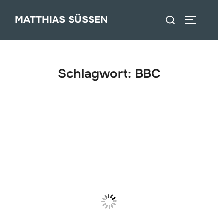
Zum
Suchen
MATTHIAS SÜSSEN
Inhalt
SEITEN
nach:
springen
Schlagwort:
BBC