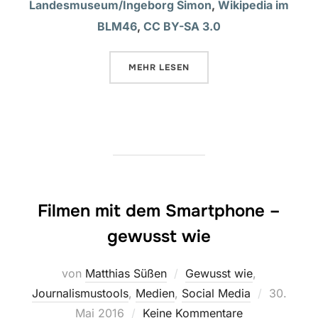
Landesmuseum/Ingeborg Simon
,
Wikipedia im
BLM46
,
CC BY-SA 3.0
ÜBER „FILMEN FÜR DIE WISSEN
MEHR
LESEN
Filmen mit dem Smartphone –
gewusst wie
von
Matthias Süßen
Gewusst wie
,
Veröffent
Journalismustools
,
Medien
,
Social Media
30.
am
Mai 2016
Keine Kommentare