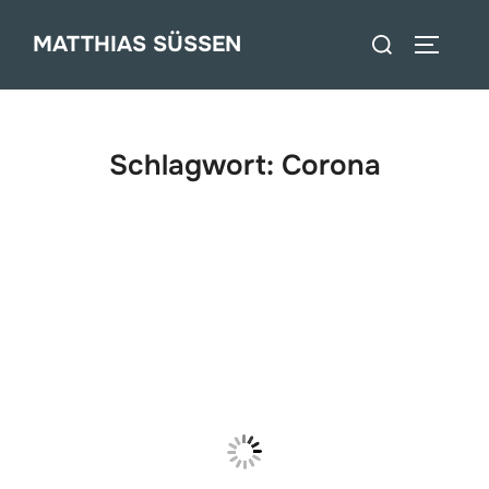
Zum
Suchen
MATTHIAS SÜSSEN
Inhalt
SEITEN
nach:
springen
Schlagwort:
Corona