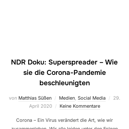
NDR Doku: Superspreader – Wie
sie die Corona-Pandemie
beschleunigten
Veröffe
von
Matthias Süßen
Medien
,
Social Media
29.
am
April 2020
Keine Kommentare
Corona – Ein Virus verändert die Art, wie wir
zusammenleben. Wir alle leiden unter den Folgen