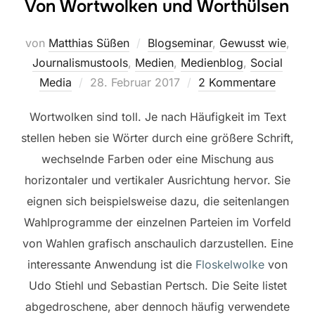
Von Wortwolken und Worthülsen
von
Matthias Süßen
Blogseminar
,
Gewusst wie
,
Journalismustools
,
Medien
,
Medienblog
,
Social
Veröffentlicht
Media
28. Februar 2017
2 Kommentare
am
Wortwolken sind toll. Je nach Häufigkeit im Text
stellen heben sie Wörter durch eine größere Schrift,
wechselnde Farben oder eine Mischung aus
horizontaler und vertikaler Ausrichtung hervor. Sie
eignen sich beispielsweise dazu, die seitenlangen
Wahlprogramme der einzelnen Parteien im Vorfeld
von Wahlen grafisch anschaulich darzustellen. Eine
interessante Anwendung ist die
Floskelwolke
von
Udo Stiehl und Sebastian Pertsch. Die Seite listet
abgedroschene, aber dennoch häufig verwendete