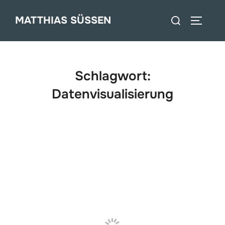
Zum
Suchen
MATTHIAS SÜSSEN
Inhalt
SEITEN
nach:
springen
Schlagwort:
Datenvisualisierung