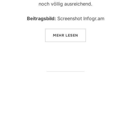
noch völlig ausreichend.
Beitragsbild:
Screenshot Infogr.am
ÜBER „INFOGRAFIKEN MIT INFO
MEHR
LESEN