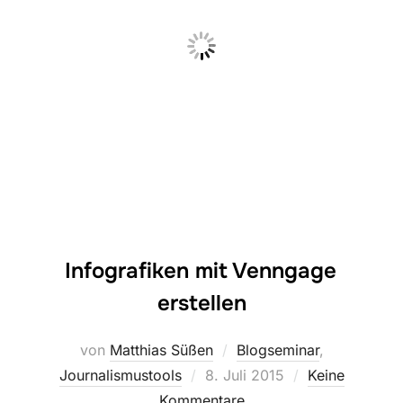
Infografiken mit Venngage
erstellen
von
Matthias Süßen
Blogseminar
,
Veröffentlicht
Journalismustools
8. Juli 2015
Keine
am
Kommentare