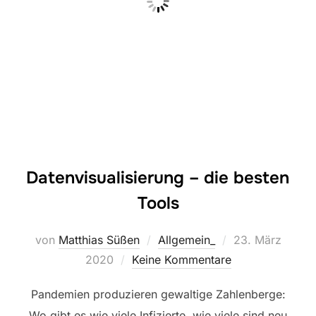
Datenvisualisierung – die besten
Tools
Veröffentlicht
von
Matthias Süßen
Allgemein_
23. März
am
2020
Keine Kommentare
Pandemien produzieren gewaltige Zahlenberge:
Wo gibt es wie viele Infizierte, wie viele sind neu