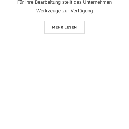
Für ihre Bearbeitung stellt das Unternehmen
Werkzeuge zur Verfügung
ÜBER „NEUE FACEBOOK-WERKZE
MEHR
LESEN