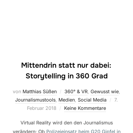
Mittendrin statt nur dabei:
Storytelling in 360 Grad
von
Matthias Süßen
360° & VR
,
Gewusst wie
,
Veröffen
Journalismustools
,
Medien
,
Social Media
7.
am
Februar 2018
Keine Kommentare
Virtual Reality wird den den Journalismus
verändern: Ob
Polizeieinsatz beim G20 Gipfel in