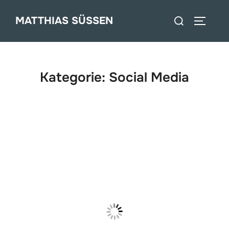
Zum
Suchen
MATTHIAS SÜSSEN
Inhalt
SEITEN
nach:
springen
Kategorie:
Social Media