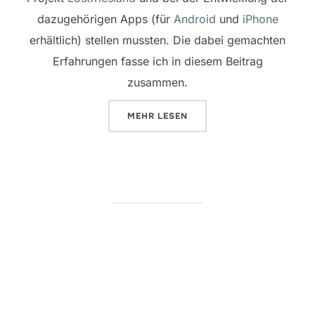
dazugehörigen Apps (für
Android
und
iPhone
erhältlich) stellen mussten. Die dabei gemachten
Erfahrungen fasse ich in diesem Beitrag
zusammen.
ÜBER „MITTENDRIN STATT NUR D
MEHR
LESEN