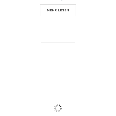
ÜBER „MIT STORYSPHERES VIR
MEHR
LESEN