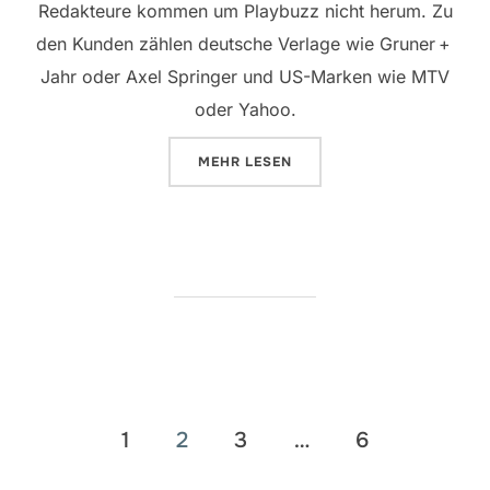
Redakteure kommen um Playbuzz nicht herum. Zu
den Kunden zählen deutsche Verlage wie Gruner +
Jahr oder Axel Springer und US-Marken wie MTV
oder Yahoo.
ÜBER „FORDERE DEINE LESER M
MEHR
LESEN
Seitennummerierung
1
2
3
…
6
der