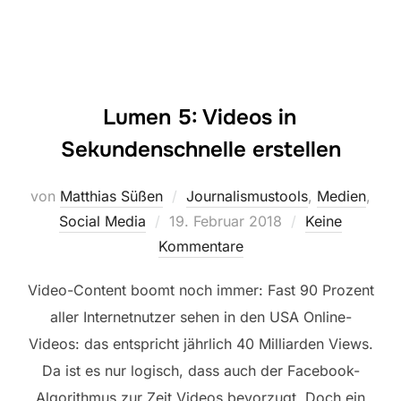
Lumen 5: Videos in
Sekundenschnelle erstellen
von
Matthias Süßen
Journalismustools
,
Medien
,
Veröffentlicht
Social Media
19. Februar 2018
Keine
am
Kommentare
Video-Content boomt noch immer: Fast 90 Prozent
aller Internetnutzer sehen in den USA Online-
Videos: das entspricht jährlich 40 Milliarden Views.
Da ist es nur logisch, dass auch der Facebook-
Algorithmus zur Zeit Videos bevorzugt. Doch ein