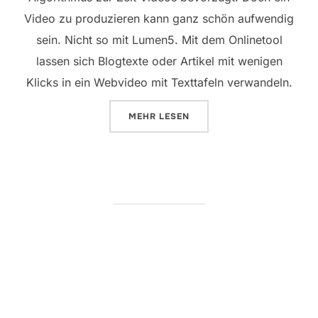
Video zu produzieren kann ganz schön aufwendig
sein. Nicht so mit Lumen5. Mit dem Onlinetool
lassen sich Blogtexte oder Artikel mit wenigen
Klicks in ein Webvideo mit Texttafeln verwandeln.
ÜBER „LUMEN 5: VIDEOS IN SE
MEHR
LESEN